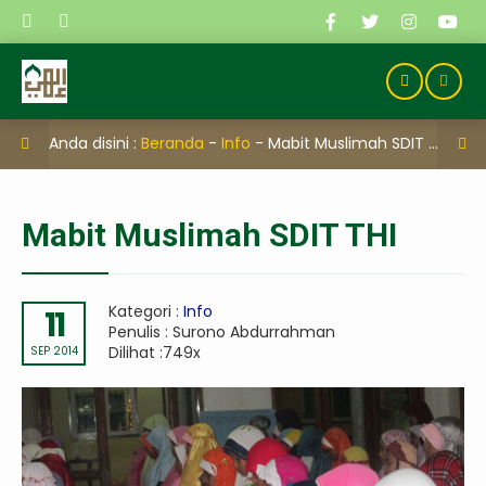
Anda disini :
Beranda
-
Info
-
Mabit Muslimah SDIT THI
Mabit Muslimah SDIT THI
Kategori :
Info
11
Penulis : Surono Abdurrahman
Dilihat :749x
SEP 2014