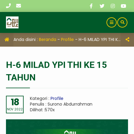
Anda disini :
Beranda
-
Profile
-
H-6 MILAD YPI THI KE 15 TAHUN
H-6 MILAD YPI THI KE 15
TAHUN
Kategori :
Profile
18
Penulis : Surono Abdurrahman
Dilihat :570x
NOV 2022